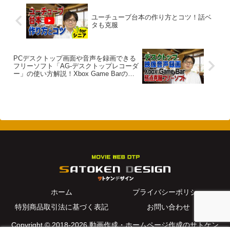
ユーチューブ台本の作り方とコツ！話ベ
タも克服
PCデスクトップ画面や音声を録画できる
フリーソフト「AG-デスクトップレコーダ
ー」の使い方解説！Xbox Game Barの弱
点を克服！
ホーム
プライバシーポリシー
特別商品取引法に基づく表記
お問い合わせ
Copyright © 2018-2026 動画作成・ホームページ作成のサトケン