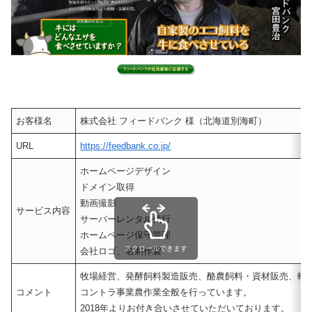
お客様名
株式会社 フィードバンク 様（北海道別海町）
URL
https://feedbank.co.jp/
ホームページデザイン
ドメイン取得
動画撮影
サービス内容
サーバーレンタル代行
ホームページ保守管理
スクロールできます
会社ロゴ、名刺作製
牧場経営、発酵飼料製造販売、酪農飼料・資材販売、輸
コメント
コントラ事業農作業全般を行っています。
2018年よりお付き合いさせていただいております。